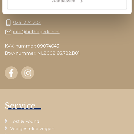
Aanpassen
Nederland
phone_android
0251 374 202
mail_outline
info@hethogeduin.nl
KVK-nummer: 09074643
Btw-nummer: NL8008.66.782.B01
Service
Lost & Found
Veelgestelde vragen