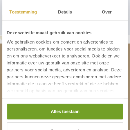
Toestemming
Details
Over
Versturen
Deze website maakt gebruik van cookies
We gebruiken cookies om content en advertenties te
personaliseren, om functies voor social media te bieden
en om ons websiteverkeer te analyseren. Ook delen we
Strandhotel Het Hoge Duin
informatie over uw gebruik van onze site met onze
partners voor social media, adverteren en analyse. Deze
Contact
partners kunnen deze gegevens combineren met andere
Locatie en route
informatie die u aan ze heeft verstrekt of die ze hebben
Werken bij Hotel in Egmond
verzameld op basis van uw gebruik van hun services.
Adres
Alles toestaan
Rijckert Aertszweg 50
1949 BD Wijk aan Zee