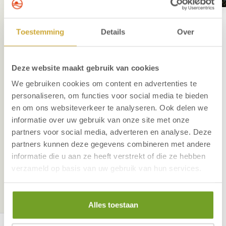
32-uurs
Toestemming
Details
Over
vergaderarrangement
Koffie, thee en water gedurende de dag
Deze website maakt gebruik van cookies
2x Heerlijke lunch in het restaurant
We gebruiken cookies om content en advertenties te
Roomboterkoekjes en gevarieerd
personaliseren, om functies voor social media te bieden
fruitassortiment
en om ons websiteverkeer te analyseren. Ook delen we
Celebrations en mintjes
informatie over uw gebruik van onze site met onze
Koelkast met frisdrank op zaal
partners voor social media, adverteren en analyse. Deze
Zaalhuur
partners kunnen deze gegevens combineren met andere
Logies met ontbijt op basis van 1-
informatie die u aan ze heeft verstrekt of die ze hebben
persoonskamer
verzameld op basis van uw gebruik van hun services.
Toeristenbelasting
Vanaf 15 personen, per persoon €280,00
Alles toestaan