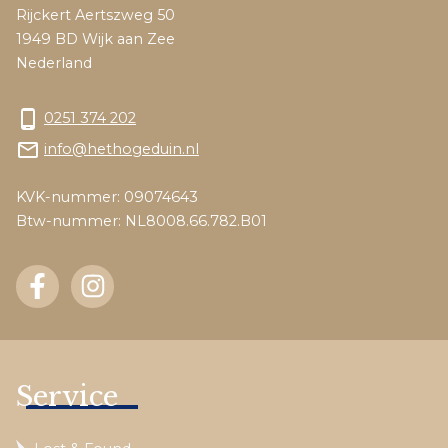
Rijckert Aertszweg 50
1949 BD Wijk aan Zee
Nederland
phone_android
0251 374 202
mail_outline
info@hethogeduin.nl
KVK-nummer: 09074643
Btw-nummer: NL8008.66.782.B01
Service