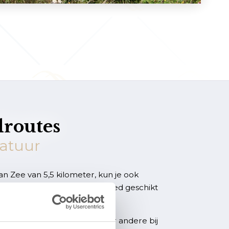
routes
natuur
n Zee van 5,5 kilometer, kun je ook
ng. Deze wandeling is ook goed geschikt
 ter been zijn.
tieboekjes verkrijgbaar, onder andere bij