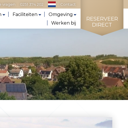
e vragen
0251 374 202
Contact
n
Faciliteiten
Omgeving
RESERVEER
Werken bij
DIRECT