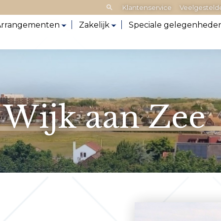
Zoeken:
Klantenservice
Veelgesteld
Arrangementen
Zakelijk
Speciale gelegenhede
 Wijk aan Zee