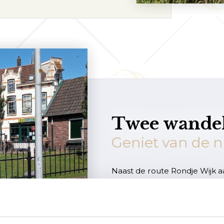
Twee wandel
Geniet van de 
Naast de route Rondje Wijk aa
kiezen voor de Dorpswandeli
voor mensen die minder goed
Van beide routes zijn informa