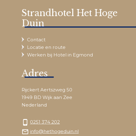
Strandhotel Het Hoge
Duin
Contact
Locatie en route
Werken bij Hotel in Egmond
Adres
Rijckert Aertszweg 50
1949 BD Wijk aan Zee
Nederland
phone_android
0251 374 202
mail_outline
info@hethogeduin.nl