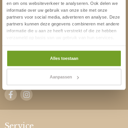
Adres
en om ons websiteverkeer te analyseren. Ook delen we
informatie over uw gebruik van onze site met onze
Rijckert Aertszweg 50
partners voor social media, adverteren en analyse. Deze
1949 BD Wijk aan Zee
partners kunnen deze gegevens combineren met andere
Nederland
informatie die u aan ze heeft verstrekt of die ze hebben
verzameld op basis van uw gebruik van hun services.
phone_android
0251 374 202
mail_outline
info@hethogeduin.nl
Alles toestaan
KVK-nummer: 09074643
Btw-nummer: NL8008.66.782.B01
Aanpassen
Service