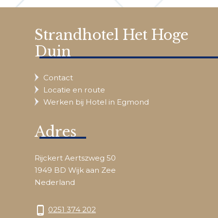
Strandhotel Het Hoge
Duin
Contact
Locatie en route
Werken bij Hotel in Egmond
Adres
Rijckert Aertszweg 50
1949 BD Wijk aan Zee
Nederland
phone_android
0251 374 202