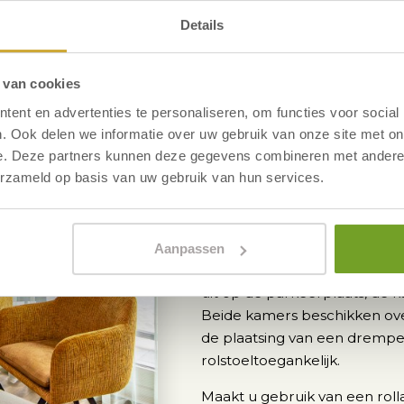
Details
Specificatie
 van cookies
ent en advertenties te personaliseren, om functies voor social
Voor gasten met
. Ook delen we informatie over uw gebruik van onze site met on
e. Deze partners kunnen deze gegevens combineren met andere i
erzameld op basis van uw gebruik van hun services.
Maakt u gebruik van een rolla
ruimer dan de overige stand
e
de 2
etage waar u het hotel 
ingang. Kamer 150 ligt daar r
Aanpassen
hoofdingang en de receptie b
uit op de parkeerplaats, de ka
Beide kamers beschikken ove
de plaatsing van een drempe
rolstoeltoegankelijk.
Maakt u gebruik van een rolla