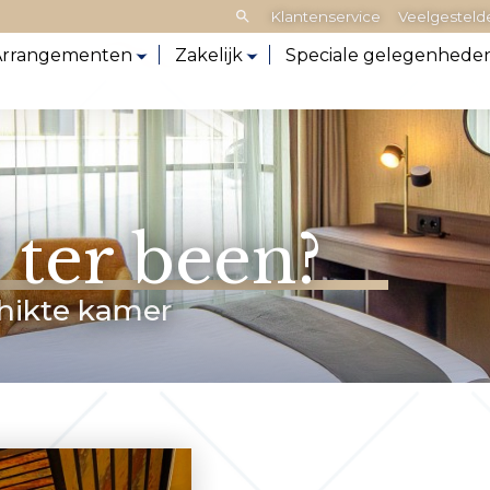
Zoeken:
Klantenservice
Veelgesteld
Arrangementen
Zakelijk
Speciale gelegenhede
ter been?
hikte kamer