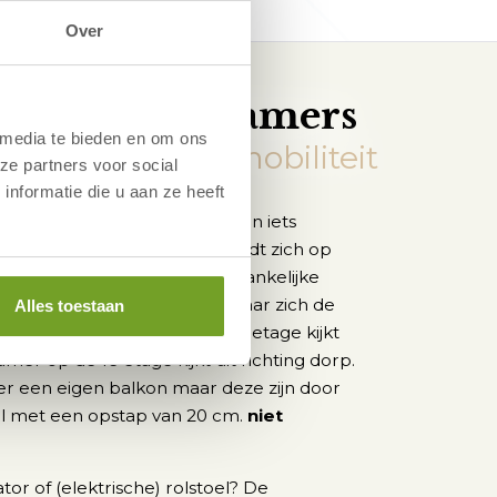
Over
s en ligging kamers
 media te bieden en om ons
 verminderde mobiliteit
ze partners voor social
nformatie die u aan ze heeft
tor? Deze speciale kamers zijn iets
aardkamers. Kamer 250 bevindt zich op
betreedt via de speciaal toegankelijke
e
echt boven; op de 1
etage waar zich de
Alles toestaan
evinden. De kamer op de 2e etage kijkt
mer op de 1e etage kijkt uit richting dorp.
r een eigen balkon maar deze zijn door
l met een opstap van 20 cm.
niet
tor of (elektrische) rolstoel? De