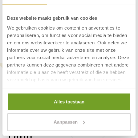
Strandhotel Het Hoge Duin in Wijk aan Zee is
uniek gelegen bovenop een duintop. Dit
Deze website maakt gebruik van cookies
karaktervolle hotel biedt een panoramisch
We gebruiken cookies om content en advertenties te
uitzicht over de Noordzee. De retro-chique
personaliseren, om functies voor social media te bieden
uitstraling en directe ligging aan het strand
en om ons websiteverkeer te analyseren. Ook delen we
maken het een ideale bestemming voor een
informatie over uw gebruik van onze site met onze
partners voor social media, adverteren en analyse. Deze
strandvakantie of een weekendje eropuit naar
partners kunnen deze gegevens combineren met andere
de Nederlandse kust.
informatie die u aan ze heeft verstrekt of die ze hebben
verzameld op basis van uw gebruik van hun services.
Vragen over
Alles toestaan
arrangementen -
Strandhotel Het Hoge
Aanpassen
Duin