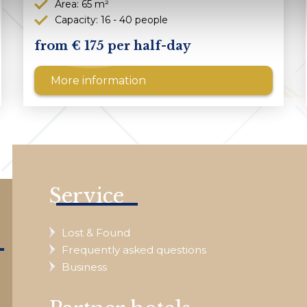
Area: 65 m²
Capacity: 16 - 40 people
175 per half-day
More information
Service
Lost & Found
Frequently asked questions
Business