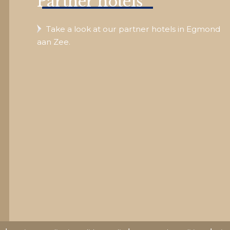
Partner hotels
Take a look at our partner hotels in Egmond
aan Zee.