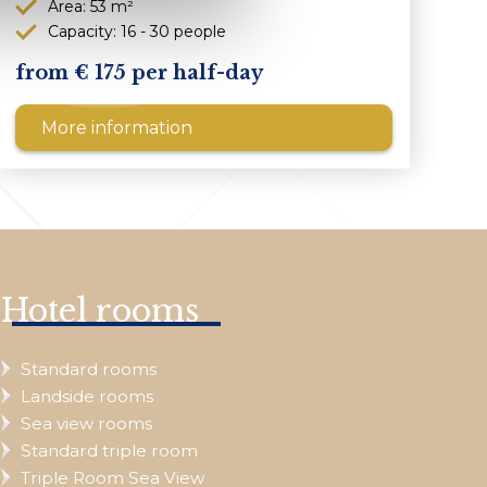
Area: 53 m²
Capacity: 16 - 30 people
175 per half-day
More information
Hotel rooms
Standard rooms
Landside rooms
Sea view rooms
Standard triple room
Triple Room Sea View