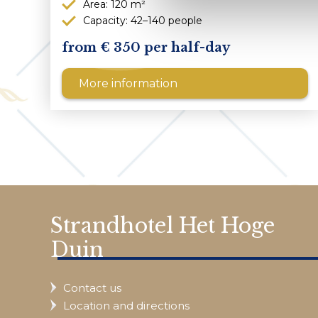
Area: 120 m²
Capacity: 42–140 people
350 per half-day
More information
Strandhotel Het Hoge
Duin
Contact us
Location and directions