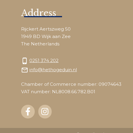
Address
Rijckert Aertszweg 50
1949 BD Wijk aan Zee
The Netherlands
phone_android
0251 374 202
mail_outline
info@hethogeduin.nl
Chamber of Commerce number: 09074643
VAT number: NL8008.66.782.B01