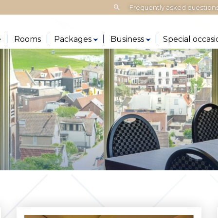
Search:
Frequently asked question
e
Rooms
Packages
Business
Special occasi