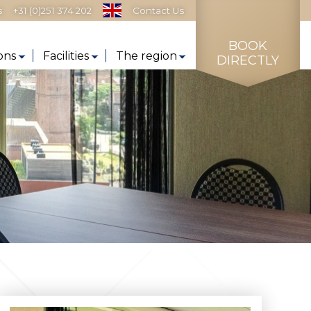
s
+31 (0)251 374 202
Contact Us
BOOK
ons
Facilities
The region
DIRECTLY