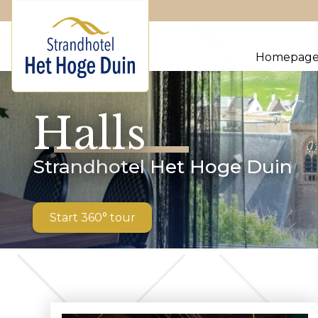
Homepag
Halls
Strandhotel Het Hoge Duin
Start 360° tour