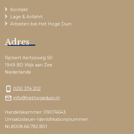
Kontakt
Lage & Anfahrt
Arbeiten bei Het Hoge Duin
Adres
Rijckert Aertszweg 50
1949 BD Wijk aan Zee
Niederlande
phone_android
0251 374 202
mail_outline
info@hethogeduin.nl
Handelskammer: 09074643
Umsatzsteuer-Identifikationsnummer:
NL8008.66.782.B01