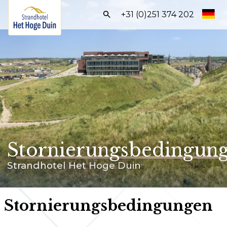
Frontend
+31 (0)251 374 202
search:
Home
Zimmer
Arrangements
Geschäftsbereich
Festliche Anlässe
Stornierungsbedingun
Einrichtungen
Strandhotel Het Hoge Duin
Umgebung
Stornierungsbedingungen
BUCHEN SIE DIREKT