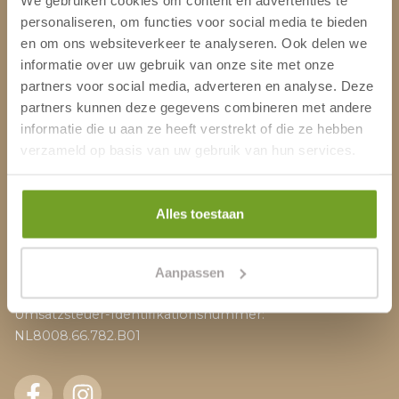
Lage & Anfahrt
personaliseren, om functies voor social media te bieden
Arbeiten bei Het Hoge Duin
en om ons websiteverkeer te analyseren. Ook delen we
informatie over uw gebruik van onze site met onze
Adres
partners voor social media, adverteren en analyse. Deze
partners kunnen deze gegevens combineren met andere
informatie die u aan ze heeft verstrekt of die ze hebben
Rijckert Aertszweg 50
verzameld op basis van uw gebruik van hun services.
1949 BD Wijk aan Zee
Niederlande
Alles toestaan
phone_android
0251 374 202
mail_outline
info@hethogeduin.nl
Aanpassen
Handelskammer: 09074643
Umsatzsteuer-Identifikationsnummer:
NL8008.66.782.B01