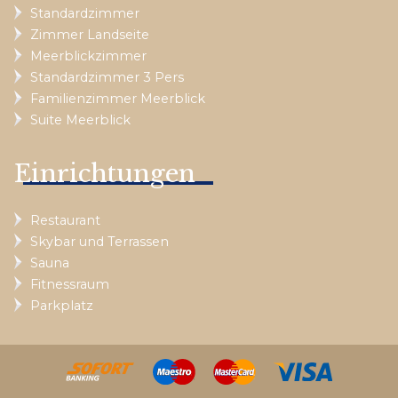
Standardzimmer
Zimmer Landseite
Meerblickzimmer
Standardzimmer 3 Pers
Familienzimmer Meerblick
Suite Meerblick
Einrichtungen
Restaurant
Skybar und Terrassen
Sauna
Fitnessraum
Parkplatz