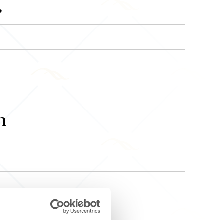
?
n
geeignet?