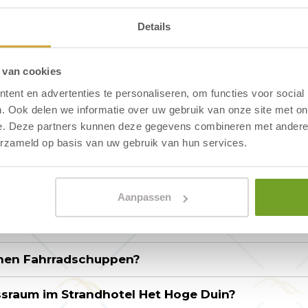
otel Het Hoge Duin mitnehmen?
Details
 van cookies
ent en advertenties te personaliseren, om functies voor social
. Ook delen we informatie over uw gebruik van onze site met on
e. Deze partners kunnen deze gegevens combineren met andere i
 von Strandhotel Het Hog
erzameld op basis van uw gebruik van hun services.
Strandhotels Het Hoge Duin geöffnet?
Aanpassen
trandhotel Het Hoge Duin?
inen Fahrradschuppen?
ssraum im Strandhotel Het Hoge Duin?