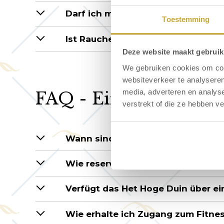
Darf ich meinen Hund ins Strandh
Toestemming
Ist Rauchen im Zimmer erlaubt?
Deze website maakt gebruik
We gebruiken cookies om cont
websiteverkeer te analyseren
media, adverteren en analys
FAQ - Einrichtungen
verstrekt of die ze hebben v
Wann sind die Einrichtungen des 
Wie reserviere ich die Sauna im S
Verfügt das Het Hoge Duin über e
Wie erhalte ich Zugang zum Fitne