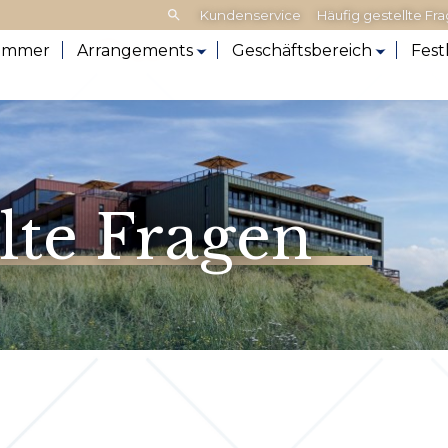
Frontend
Kundenservice
Häufig gestellte Fr
search:
immer
Arrangements
Geschäftsbereich
Fest
llte Fragen