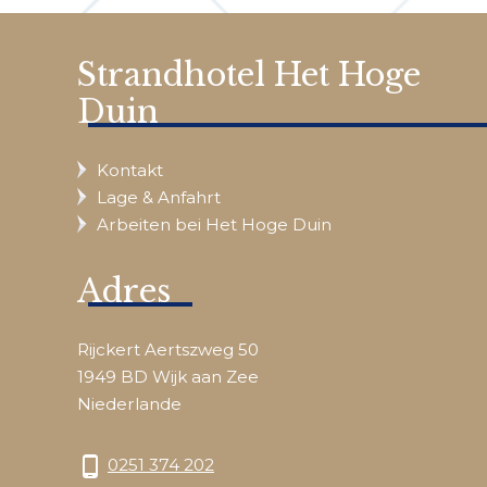
Strandhotel Het Hoge
Duin
Kontakt
Lage & Anfahrt
Arbeiten bei Het Hoge Duin
Adres
Rijckert Aertszweg 50
1949 BD Wijk aan Zee
Niederlande
phone_android
0251 374 202