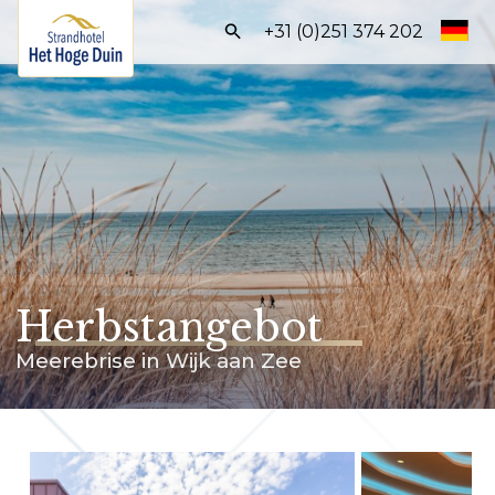
Frontend
+31 (0)251 374 202
search:
Home
Zimmer
Arrangements
Geschäftsbereich
Festliche Anlässe
Herbstangebot
Einrichtungen
Meerebrise in Wijk aan Zee
Umgebung
BUCHEN SIE DIREKT