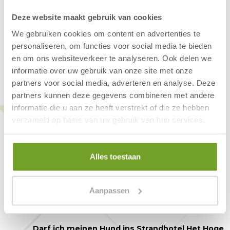
liegt einzigartig auf einer Dünenkuppe. Dieses
Deze website maakt gebruik van cookies
charaktervolle Hotel bietet einen Panoramablick
We gebruiken cookies om content en advertenties te
auf die Nordsee. Der retro-schicke Stil und die
personaliseren, om functies voor social media te bieden
direkte Lage am Strand machen es zu einem
en om ons websiteverkeer te analyseren. Ook delen we
idealen Ziel für einen Strandurlaub oder einen
informatie over uw gebruik van onze site met onze
spontanen Wochenendausflug an die
partners voor social media, adverteren en analyse. Deze
niederländische Küste.
partners kunnen deze gegevens combineren met andere
informatie die u aan ze heeft verstrekt of die ze hebben
verzameld op basis van uw gebruik van hun services.
Fragen zu Arrangements
Alles toestaan
- Strandhotel Het Hoge
Duin
Aanpassen
Darf ich meinen Hund ins Strandhotel Het Hoge