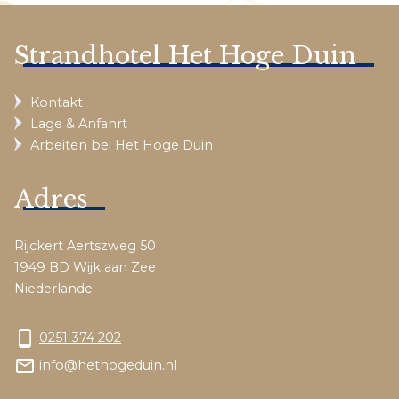
Strandhotel Het Hoge Duin
Kontakt
Lage & Anfahrt
Arbeiten bei Het Hoge Duin
Adres
Rijckert Aertszweg 50
1949 BD Wijk aan Zee
Niederlande
phone_android
0251 374 202
mail_outline
info@hethogeduin.nl