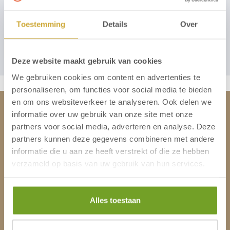
Toestemming
Details
Over
Absenden
Deze website maakt gebruik van cookies
We gebruiken cookies om content en advertenties te
personaliseren, om functies voor social media te bieden
en om ons websiteverkeer te analyseren. Ook delen we
informatie over uw gebruik van onze site met onze
Strandhotel Het Hoge Duin
partners voor social media, adverteren en analyse. Deze
partners kunnen deze gegevens combineren met andere
Kontakt
informatie die u aan ze heeft verstrekt of die ze hebben
Lage & Anfahrt
verzameld op basis van uw gebruik van hun services.
Arbeiten bei Het Hoge Duin
Adres
Alles toestaan
Rijckert Aertszweg 50