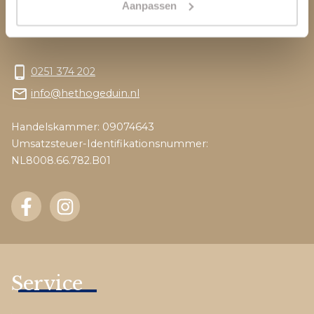
Aanpassen
1949 BD Wijk aan Zee
Niederlande
phone_android
0251 374 202
mail_outline
info@hethogeduin.nl
Handelskammer: 09074643
Umsatzsteuer-Identifikationsnummer:
NL8008.66.782.B01
Service