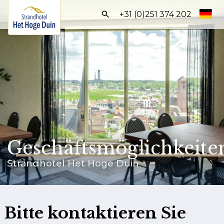
Frontend
+31 (0)251 374 202
search:
Home
Zimmer
Arrangements
Geschäftsbereich
Festliche Anlässe
Geschäftsmöglichkeite
Einrichtungen
Strandhotel Het Hoge Duin
Umgebung
BUCHEN SIE DIREKT
Bitte kontaktieren Sie