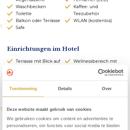
Waschbecken
Kaffee- und
Toilette
Teezubehör
Balkon oder Terrasse
WLAN (kostenlos)
Safe
Einrichtungen im Hotel
Terrasse mit Blick auf
Wellnessbereich mit
den Strand und die
Sauna, Dampfbad
Nordsee
und Infrarotkabine
Restaurant
Fahrradabstellraum
Toestemming
Details
Over
Skybar
Fitnessraum mit
Tagungsräume
Meerblick
Deze website maakt gebruik van cookies
We gebruiken cookies om content en advertenties te
personaliseren, om functies voor social media te bieden