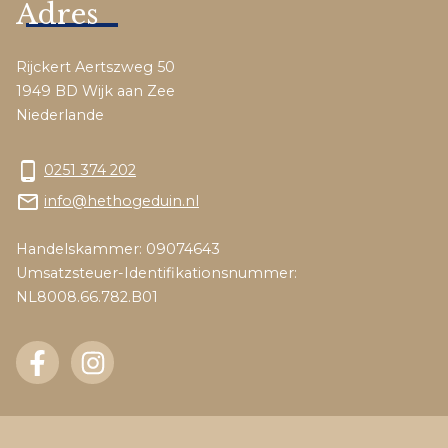
Adres
Rijckert Aertszweg 50
1949 BD Wijk aan Zee
Niederlande
phone_android
0251 374 202
mail_outline
info@hethogeduin.nl
Handelskammer: 09074643
Umsatzsteuer-Identifikationsnummer:
NL8008.66.782.B01