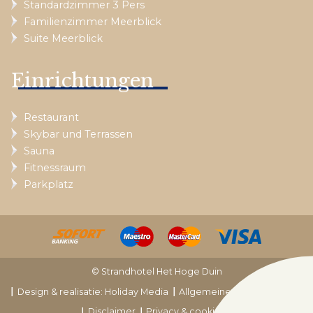
Standardzimmer 3 Pers
Familienzimmer Meerblick
Suite Meerblick
Einrichtungen
Restaurant
Skybar und Terrassen
Sauna
Fitnessraum
Parkplatz
© Strandhotel Het Hoge Duin
Design & realisatie: Holiday Media
Allgemeine Bedingungen
Disclaimer
Privacy & cookies