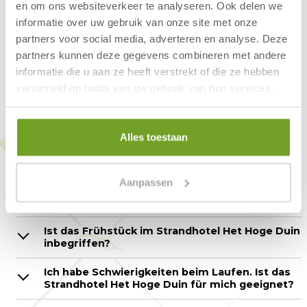
en om ons websiteverkeer te analyseren. Ook delen we
informatie over uw gebruik van onze site met onze
Fragen zum
partners voor social media, adverteren en analyse. Deze
Hotelzimmer -
partners kunnen deze gegevens combineren met andere
informatie die u aan ze heeft verstrekt of die ze hebben
Strandhotel Het Hoge
verzameld op basis van uw gebruik van hun services.
Duin
Alles toestaan
Wie kann ich reservieren?
Aanpassen
Wie sind die Check-in- und Check-out-Zeiten
von Strandhotel Het Hoge Duin?
Ist das Frühstück im Strandhotel Het Hoge Duin
inbegriffen?
Ich habe Schwierigkeiten beim Laufen. Ist das
Strandhotel Het Hoge Duin für mich geeignet?