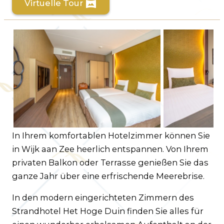
Virtuelle Tour
vrpano
Kundenservice
Häufig gestellte Fragen
Kontakt
Route
In Ihrem komfortablen Hotelzimmer können Sie
in Wijk aan Zee heerlich entspannen. Von Ihrem
privaten Balkon oder Terrasse genießen Sie das
ganze Jahr über eine erfrischende Meerebrise.
In den modern eingerichteten Zimmern des
Strandhotel Het Hoge Duin finden Sie alles für