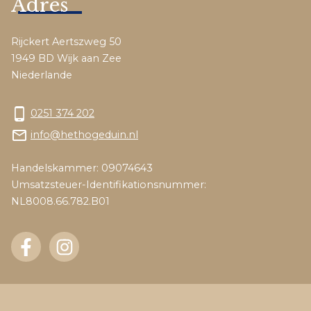
Adres
Rijckert Aertszweg 50
1949 BD Wijk aan Zee
Niederlande
phone_android
0251 374 202
mail_outline
info@hethogeduin.nl
Handelskammer: 09074643
Umsatzsteuer-Identifikationsnummer:
NL8008.66.782.B01