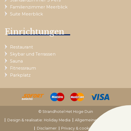
Standardzimmer 3 Pers
Familienzimmer Meerblick
Suite Meerblick
Einrichtungen
Restaurant
Skybar und Terrassen
Sauna
Fitnessraum
Parkplatz
© Strandhotel Het Hoge Duin
Design & realisatie: Holiday Media
Allgemeine Bedingungen
Disclaimer
Privacy & cookies