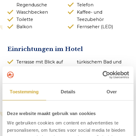
Regendusche
Telefon
Waschbecken
Kaffee- und
Toilette
Teezubehör
Balkon
Fernseher (LED)
Einrichtungen im Hotel
Terrasse mit Blick auf
türkischem Bad und
den Strand und die
Infrarotkabine
Nordsee
Fitnessraum
Restaurant
Tagungsräume
Wellnesseinrichtungen
Fahrradabstellraum.
Toestemming
Details
Over
mit Sauna,
Deze website maakt gebruik van cookies
We gebruiken cookies om content en advertenties te
personaliseren, om functies voor social media te bieden