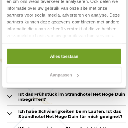
en om ons websiteverkeer te analyseren. Ook delen we
informatie over uw gebruik van onze site met onze
Fragen zum
partners voor social media, adverteren en analyse. Deze
Hotelzimmer -
partners kunnen deze gegevens combineren met andere
informatie die u aan ze heeft verstrekt of die ze hebben
Strandhotel Het Hoge
verzameld op basis van uw gebruik van hun services.
Duin
Alles toestaan
Wie kann ich reservieren?
Aanpassen
Wie sind die Check-in- und Check-out-Zeiten
von Strandhotel Het Hoge Duin?
Ist das Frühstück im Strandhotel Het Hoge Duin
inbegriffen?
Ich habe Schwierigkeiten beim Laufen. Ist das
Strandhotel Het Hoge Duin für mich geeignet?