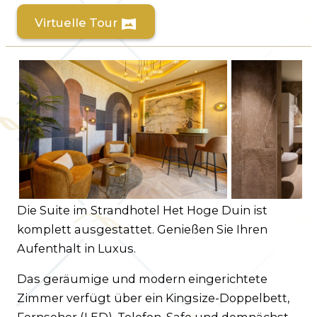
Virtuelle Tour
vrpano
Kundenservice
Häufig gestellte Fragen
Kontakt
Route
Die Suite im Strandhotel Het Hoge Duin ist
komplett ausgestattet. Genießen Sie Ihren
Aufenthalt in Luxus.
Das geräumige und modern eingerichtete
Zimmer verfügt über ein Kingsize-Doppelbett,
Fernseher (LED), Telefon, Safe und demnächst