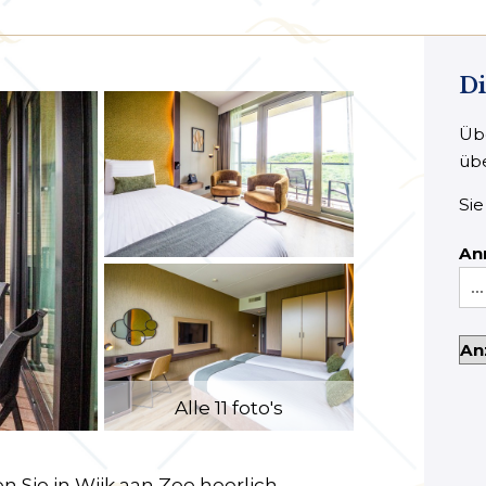
Di
Übe
üb
Sie
An
Alle 11 foto's
Sie in Wijk aan Zee heerlich