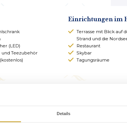
Einrichtungen im 
hlschrank
Terrasse mit Blick auf 
n
Strand und die Nordse
her (LED)
Restaurant
- und Teezubehör
Skybar
kostenlos)
Tagungsräume
mer - Strandhotel Het H
Details