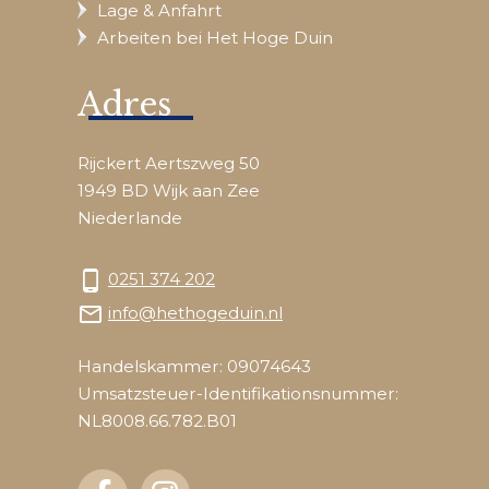
Lage & Anfahrt
Arbeiten bei Het Hoge Duin
Adres
Rijckert Aertszweg 50
1949 BD Wijk aan Zee
Niederlande
phone_android
0251 374 202
mail_outline
info@hethogeduin.nl
Handelskammer: 09074643
Umsatzsteuer-Identifikationsnummer:
NL8008.66.782.B01