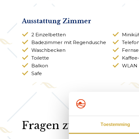
Ausstattung Zimmer
2 Einzelbetten
Minikü
Badezimmer mit Regendusche
Telefo
Waschbecken
Fernse
Toilette
Kaffee
Balkon
WLAN (
Safe
Fragen zum Hotelzim
Toestemming