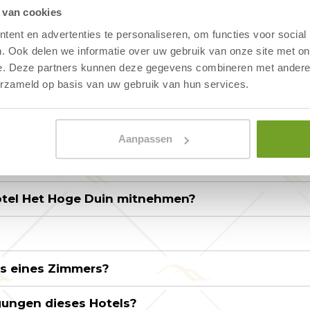
 van cookies
ent en advertenties te personaliseren, om functies voor social
. Ook delen we informatie over uw gebruik van onze site met on
-out-Zeiten von Strandhotel Het Hoge Duin?
e. Deze partners kunnen deze gegevens combineren met andere i
erzameld op basis van uw gebruik van hun services.
Het Hoge Duin inbegriffen?
fen. Ist das Strandhotel Het Hoge Duin für mich 
Aanpassen
et Hoge Duin?
otel Het Hoge Duin mitnehmen?
is eines Zimmers?
gungen dieses Hotels?