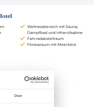
Hotel
den
Wellnessbereich mit Sauna,
e
Dampfbad und Infrarotkabine
Fahrradabstellraum
Fitnessraum mit Meerblick
oge Duin
Over