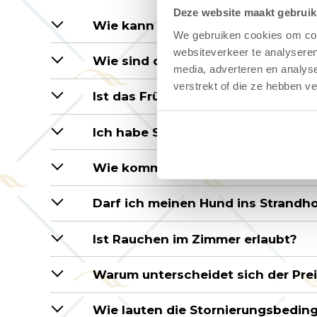
Deze website maakt gebruik
Wie kann ich reservieren?
We gebruiken cookies om cont
websiteverkeer te analyseren
Wie sind die Check-in- und Check
media, adverteren en analys
verstrekt of die ze hebben v
Ist das Frühstück im Strandhotel 
Ich habe Schwierigkeiten beim Lau
Wie komme ich zum Strandhotel H
Darf ich meinen Hund ins Strandh
Ist Rauchen im Zimmer erlaubt?
Warum unterscheidet sich der Pre
Wie lauten die Stornierungsbedin