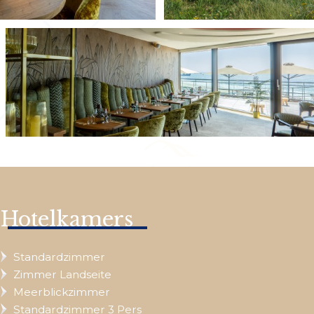
Hotelkamers
Standardzimmer
Zimmer Landseite
Meerblickzimmer
Standardzimmer 3 Pers